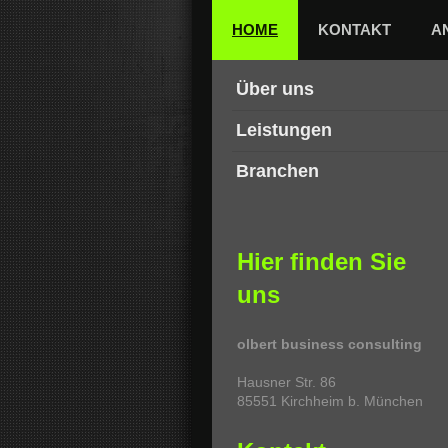
HOME
KONTAKT
A
Über uns
Leistungen
Branchen
Hier finden Sie
uns
olbert business consulting
Hausner Str.
86
85551
Kirchheim b. München