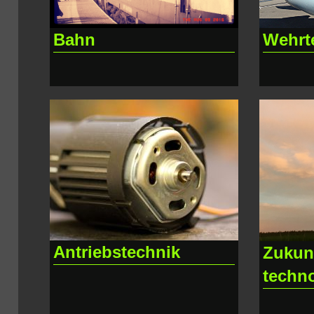
Bahn
Wehrt
Antriebstechnik
Zukun
techn