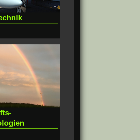
echnik
fts-
ologien