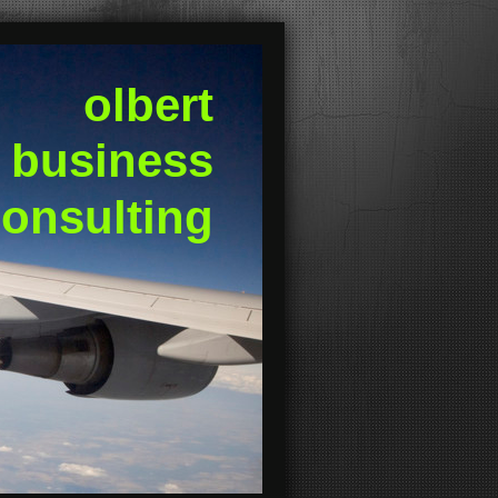
olbert
business
onsulting